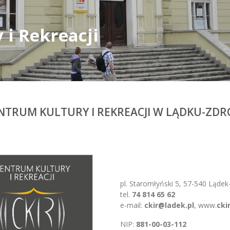
 i Rekreacji
NTRUM KULTURY I REKREACJI W LĄDKU-ZDR
pl. Staromłyński 5, 57-540 Lądek
tel.
74 814 65 62
e-mail:
ckir@ladek.pl
, www.
cki
NIP:
881-00-03-112