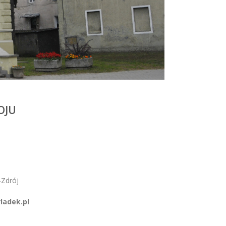
OJU
-Zdrój
rladek.pl