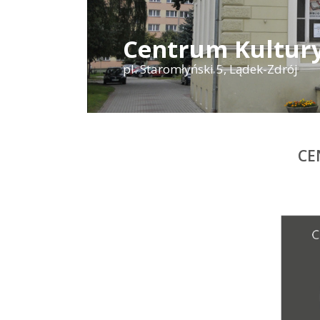
Centrum Kultury
pl. Staromłyński 5, Lądek-Zdrój
CE