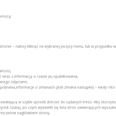
pomocą:
dstronie – należy kliknąć na wybranej pozycji menu, lub w przypadku 
rtości,
ć wraz z informacją o czasie jej opublikowania,
tanego zdjęciami,
pobrania,informacje o zmianach (jeśli zmiana nastąpiła) – kiedy i kt
zwalającą w szybki sposób dotrzeć do żądanych treści. Aby skorzyst
zycisk szukaj, po czym wyświetli się lista stron zawierających wyszu
ednocześnie nagłówkiem strony.