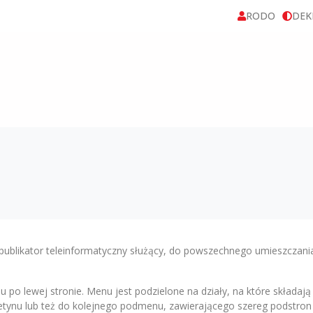
RODO
DEK
o publikator teleinformatyczny służący, do powszechnego umieszczania
o lewej stronie. Menu jest podzielone na działy, na które składają
etynu lub też do kolejnego podmenu, zawierającego szereg podstron 